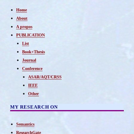
Home
About
A propos
PUBLICATION
List
Book+Thesis
Journal
Conference
ASAR/AQT/CRSS
IEEE
Other
MY RESEARCH ON
Semantics
ResearchGate