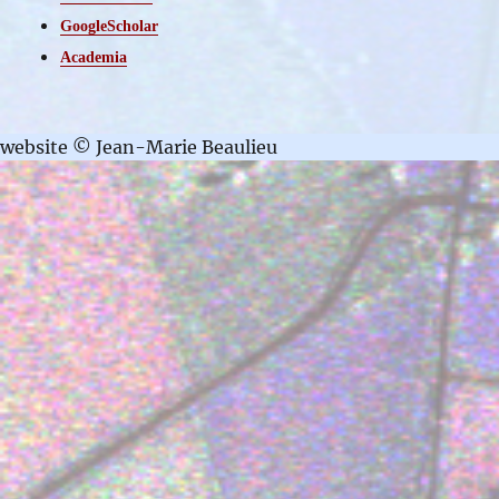
GoogleScholar
Academia
website © Jean-Marie Beaulieu