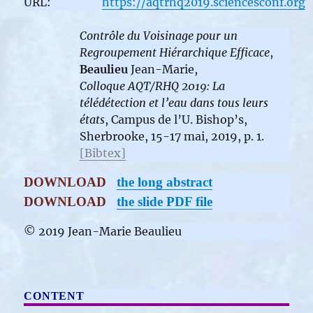
URL:
https://aqtrhq2019.sciencesconf.org
Contrôle du Voisinage pour un
Regroupement Hiérarchique Efficace
,
Beaulieu
Jean-Marie,
Colloque AQT/RHQ 2019: La
télédétection et l’eau dans tous leurs
états
, Campus de l’U. Bishop’s,
Sherbrooke, 15-17 mai, 2019, p. 1.
[Bibtex]
DOWNLOAD
the long abstract
DOWNLOAD
the slide PDF file
‪© 2019 Jean-Marie Beaulieu
CONTENT